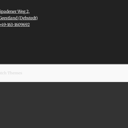
Spadener Weg 2,
Geestland (Debstedt)
+49-163-1609692
atch Themes