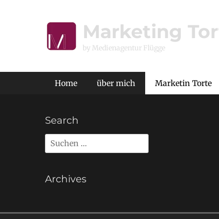
Zum
Inhalt
Marketing Tor
springen
by Medienagentur Flügge
Primäres Menü
Home
über mich
Marketin Torte
Search
Suche
nach:
Archives