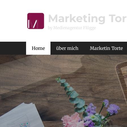
Marketing Tor
by Medienagentur Flügge
Primäres Menü
Home
über mich
Marketin Torte